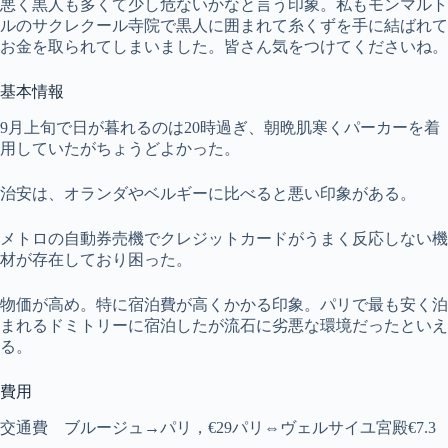
悪く黒人も多くて少し危ないかなと言う印象。私もモンマルト
ルのサクレクール寺院で黒人に囲まれて糸くずを手に結ばれて
お金を取られてしまいました。皆さん気をつけてくださいね。
基本情報
9月上旬で日が暮れるのは20時過ぎ、朝晩肌寒くパーカーを着
用していたがちょうどよかった。
治安は、オランダやベルギーに比べると悪い印象がある。
メトロの自動券売機でクレジットカードがうまく反応しない機
材が存在しており困った。
物価が高め。特に宿泊費が高くかかる印象。パリで最も安く泊
まれるドミトリーに宿泊したが流石に劣悪な環境だったといえ
る。
費用
交通費 ブルージュ→パリ，€29パリ⇔ヴェルサイユ宮殿€7.3