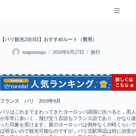
コ
ン
テ
ン
ツ
へ
【パリ観光2泊3日】おすすめルート（費用）
ス
キ
magurusugu
2020年8月27日
旅行
ッ
プ
フランス パリ 2019年9月
パリはこれまでまわってきたヨーロッパ諸国に比べると，黒人
が非常に多いく，飛び交う言語もフランス語であり，かなり違
った印象を受けます。夏のヨーロッパは例外なく20時くらいで
は明るいので観光可能なのですが，パリ北駅周辺は特に治安が