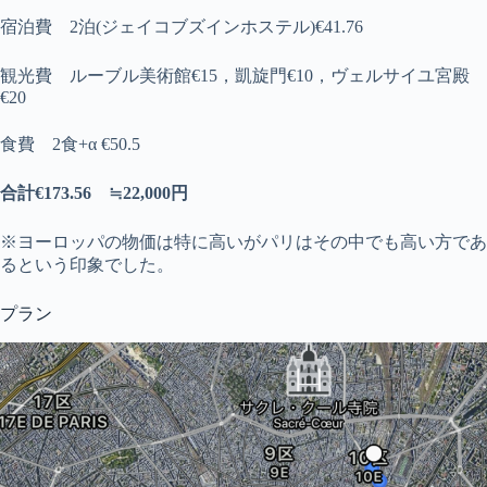
宿泊費 2泊(ジェイコブズインホステル)€41.76
観光費 ルーブル美術館€15，凱旋門€10，ヴェルサイユ宮殿
€20
食費 2食+α €50.5
合計€173.56 ≒22,000円
※ヨーロッパの物価は特に高いがパリはその中でも高い方であ
るという印象でした。
プラン