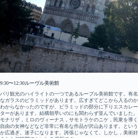
9:30〜12:30ルーヴル美術館
パリ観光のハイライトの一つであるルーブル美術館です。有名
なガラスのピラミッドがあります。広すぎてどこから入るのか
わからなかったのですが、ピラミッドの部分に下りエスカレー
ターがあります。結構朝早いのにも関わらず並んでいました。
モナリザ，ミロのヴィーナス，サモトラケのニケ，民衆を導く
自由の女神などなど非常に有名な作品が沢山あります。という
か広過ぎ。迷子になります。誇張じゃなくて。しかし，美術好